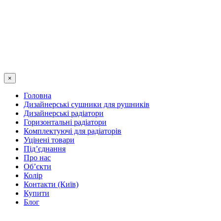
×
Головна
Дизайнерські сушники для рушників
Дизайнерські радіатори
Горизонтальні радіатори
Комплектуючі для радіаторів
Уцінені товари
Під’єднання
Про нас
Об’єкти
Колір
Контакти (Київ)
Купити
Блог