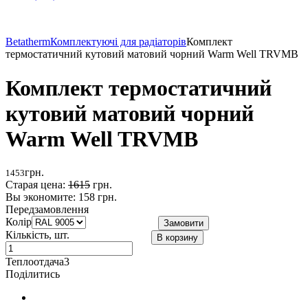
Betatherm
Комплектуючі для радіаторів
Комплект
термостатичний кутовий матовий чорний Warm Well TRVMB
Комплект термостатичний
кутовий матовий чорний
Warm Well TRVMB
грн.
1484
Старая цена:
1649
грн.
Вы экономите:
158 грн.
Передзамовлення
Колір
Замовити
Кількість, шт.
В корзину
Теплоотдача
3
Поділитись