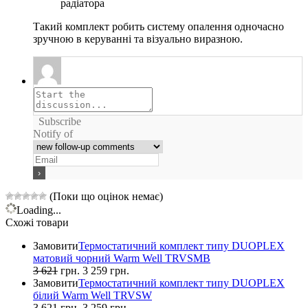
радіатора
Такий комплект робить систему опалення одночасно
зручною в керуванні та візуально виразною.
Subscribe
Notify of
(Поки що оцінок немає)
Loading...
Схожі товари
Замовити
Термостатичний комплект типу DUOPLEX
матовий чорний Warm Well TRVSMB
3 621
грн.
3 259
грн.
Замовити
Термостатичний комплект типу DUOPLEX
білий Warm Well TRVSW
3 621
грн.
3 259
грн.