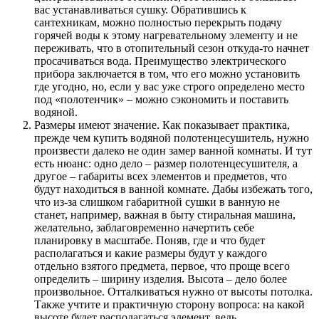
вас устанавливаться сушку. Обратившись к
сантехникам, можно полностью перекрыть подачу
горячей воды к этому нагревательному элементу и не
переживать, что в отопительный сезон откуда-то начнет
просачиваться вода. Преимущество электрического
прибора заключается в том, что его можно установить
где угодно, но, если у вас уже строго определено место
под «полотенчик» – можно сэкономить и поставить
водяной.
Размеры имеют значение. Как показывает практика,
прежде чем купить водяной полотенцесушитель, нужно
произвести далеко не один замер ванной комнаты. И тут
есть нюанс: одно дело – размер полотенцесушителя, а
другое – габариты всех элементов и предметов, что
будут находиться в ванной комнате. Дабы избежать того,
что из-за слишком габаритной сушки в ванную не
станет, например, важная в быту стиральная машина,
желательно, заблаговременно начертить себе
планировку в масштабе. Поняв, где и что будет
располагаться и какие размеры будут у каждого
отдельно взятого предмета, первое, что проще всего
определить – ширину изделия. Высота – дело более
произвольное. Отталкиваться нужно от высоты потолка.
Также учтите и практичную сторону вопроса: на какой
высоте будет располагаться элемент, ведь