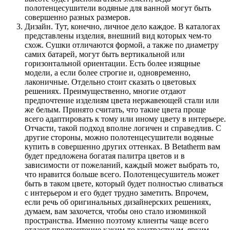
полотенцесушители водяные для ванной могут быть
совершенно разных размеров.
Дизайн. Тут, конечно, личное дело каждое. В каталогах
представлены изделия, внешний вид которых чем-то
схож. Сушки отличаются формой, а также по диаметру
самих батарей, могут быть вертикальной или
горизонтальной ориентации. Есть более изящные
модели, а если более строгие и, одновременно,
лаконичные. Отдельно стоит сказать о цветовых
решениях. Преимущественно, многие отдают
предпочтение изделиям цвета нержавеющей стали или
же белым. Принято считать, что такие цвета проще
всего адаптировать к тому или иному цвету в интерьере.
Отчасти, такой подход вполне логичен и справедлив. С
другие стороны, можно полотенцесушители водяные
купить в совершенно других оттенках. В Betatherm вам
будет предложена богатая палитра цветов и в
зависимости от пожеланий, каждый может выбрать то,
что нравится больше всего. Полотенцесушитель может
быть в таком цвете, который будет полностью сливаться
с интерьером и его будет трудно заметить. Впрочем,
если речь об оригинальных дизайнерских решениях,
думаем, вам захочется, чтобы оно стало изюминкой
пространства. Именно поэтому клиенты чаще всего
отдают предпочтение каким-то контрастным, ярким