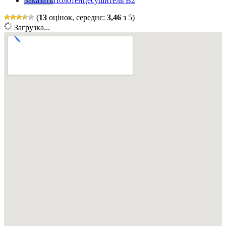
Заказать
Полотенцесушитель B2
(
13
оцінок, середнє:
3,46
з 5)
Загрузка...